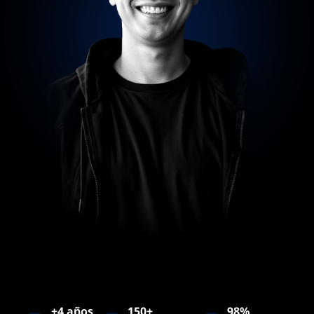
+4 años
150+
98%